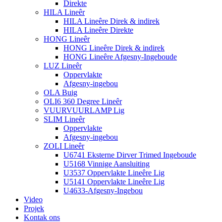
Direkte
HILA Lineêr
HILA Lineêre Direk & indirek
HILA Lineêre Direkte
HONG Lineêr
HONG Lineêre Direk & indirek
HONG Lineêre Afgesny-Ingeboude
LUZ Lineêr
Oppervlakte
Afgesny-ingebou
OLA Buig
OLI6 360 Degree Lineêr
VUURVUURLAMP Lig
SLIM Lineêr
Oppervlakte
Afgesny-ingebou
ZOLI Lineêr
U6741 Eksterne Dirver Trimed Ingeboude
U5168 Vinnige Aansluiting
U3537 Oppervlakte Lineêre Lig
U5141 Oppervlakte Lineêre Lig
U4633-Afgesny-Ingebou
Video
Projek
Kontak ons