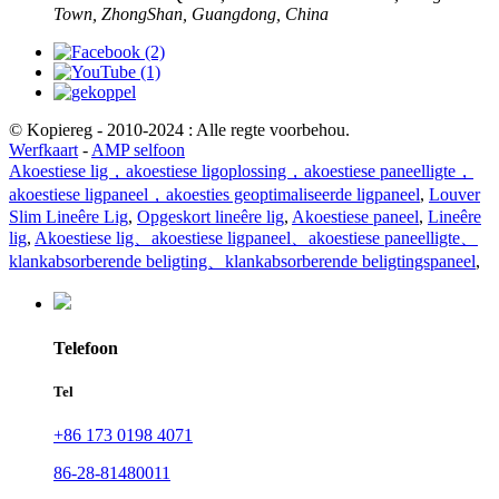
Town, ZhongShan, Guangdong, China
© Kopiereg - 2010-2024 : Alle regte voorbehou.
Werfkaart
-
AMP selfoon
Akoestiese lig，akoestiese ligoplossing，akoestiese paneelligte，
akoestiese ligpaneel，akoesties geoptimaliseerde ligpaneel
,
Louver
Slim Lineêre Lig
,
Opgeskort lineêre lig
,
Akoestiese paneel
,
Lineêre
lig
,
Akoestiese lig、akoestiese ligpaneel、akoestiese paneelligte、
klankabsorberende beligting、klankabsorberende beligtingspaneel
,
Telefoon
Tel
+86 173 0198 4071
86-28-81480011