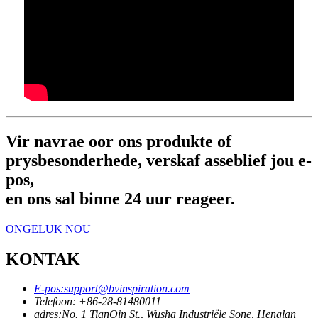
Vir navrae oor ons produkte of
prysbesonderhede, verskaf asseblief jou e-
pos,
en ons sal binne 24 uur reageer.
ONGELUK NOU
KONTAK
E-pos:
support@bvinspiration.com
Telefoon: +
86-28-81480011
adres:
No. 1 TianQin St., Wusha Industriële Sone, Henglan