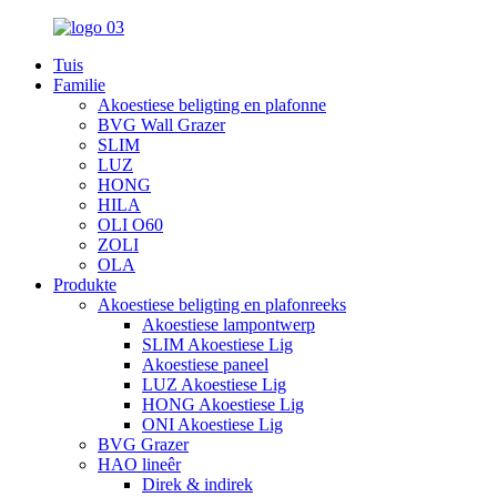
Tuis
Familie
Akoestiese beligting en plafonne
BVG Wall Grazer
SLIM
LUZ
HONG
HILA
OLI O60
ZOLI
OLA
Produkte
Akoestiese beligting en plafonreeks
Akoestiese lampontwerp
SLIM Akoestiese Lig
Akoestiese paneel
LUZ Akoestiese Lig
HONG Akoestiese Lig
ONI Akoestiese Lig
BVG Grazer
HAO lineêr
Direk & indirek