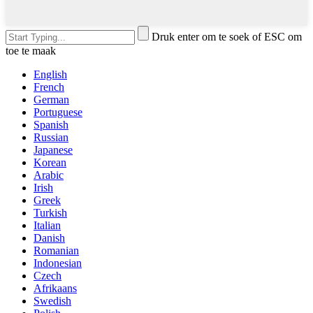
Druk enter om te soek of ESC om
toe te maak
English
French
German
Portuguese
Spanish
Russian
Japanese
Korean
Arabic
Irish
Greek
Turkish
Italian
Danish
Romanian
Indonesian
Czech
Afrikaans
Swedish