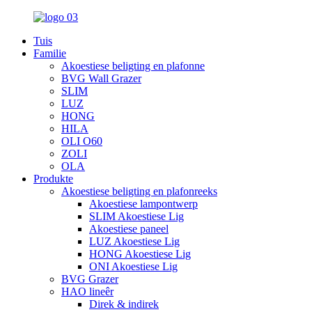
Tuis
Familie
Akoestiese beligting en plafonne
BVG Wall Grazer
SLIM
LUZ
HONG
HILA
OLI O60
ZOLI
OLA
Produkte
Akoestiese beligting en plafonreeks
Akoestiese lampontwerp
SLIM Akoestiese Lig
Akoestiese paneel
LUZ Akoestiese Lig
HONG Akoestiese Lig
ONI Akoestiese Lig
BVG Grazer
HAO lineêr
Direk & indirek