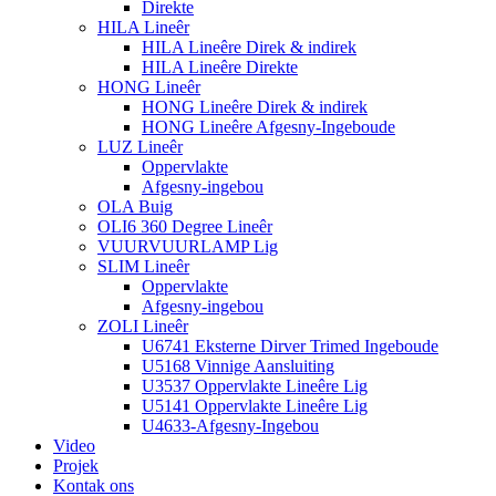
Direkte
HILA Lineêr
HILA Lineêre Direk & indirek
HILA Lineêre Direkte
HONG Lineêr
HONG Lineêre Direk & indirek
HONG Lineêre Afgesny-Ingeboude
LUZ Lineêr
Oppervlakte
Afgesny-ingebou
OLA Buig
OLI6 360 Degree Lineêr
VUURVUURLAMP Lig
SLIM Lineêr
Oppervlakte
Afgesny-ingebou
ZOLI Lineêr
U6741 Eksterne Dirver Trimed Ingeboude
U5168 Vinnige Aansluiting
U3537 Oppervlakte Lineêre Lig
U5141 Oppervlakte Lineêre Lig
U4633-Afgesny-Ingebou
Video
Projek
Kontak ons