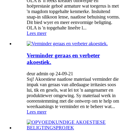
OLA is 'n reeks kreatief ontwerpte en
hoëprestasie geboë armature wat toegerus is met
'n magdom topgehalte kenmerke. Insluitend
snap-in silikoon lense, naatlose behuising vorms.
Dit bied wyer en meer eenvormige beligting.
OLA is 'n topgehalte lineêre l...
Lees meer
Verminder geraas en verbeter
akoestiek.
deur admin op 24-09-21
Ssj! Akoestiese naatlose materiaal verminder die
impak van geraas van alledaagse irritasies soos
lui, tik en gesels, wat lei tot 'n aangenamer en
produktiewer omgewing. Sy materiaal werk in
ooreenstemming met die ontwerp om te help om
weerkaatsings te verminder en te beheer wat...
Lees meer