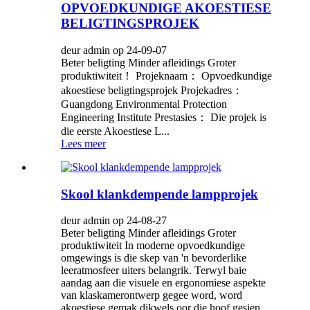
OPVOEDKUNDIGE AKOESTIESE
BELIGTINGSPROJEK
deur admin op 24-09-07
Beter beligting Minder afleidings Groter
produktiwiteit！ Projeknaam： Opvoedkundige
akoestiese beligtingsprojek Projekadres：
Guangdong Environmental Protection
Engineering Institute Prestasies： Die projek is
die eerste Akoestiese L...
Lees meer
Skool klankdempende lampprojek
deur admin op 24-08-27
Beter beligting Minder afleidings Groter
produktiwiteit In moderne opvoedkundige
omgewings is die skep van 'n bevorderlike
leeratmosfeer uiters belangrik. Terwyl baie
aandag aan die visuele en ergonomiese aspekte
van klaskamerontwerp gegee word, word
akoestiese gemak dikwels oor die hoof gesien. ...