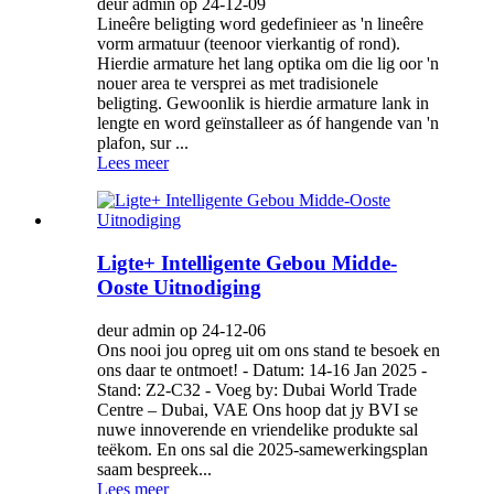
deur admin op 24-12-09
Lineêre beligting word gedefinieer as 'n lineêre
vorm armatuur (teenoor vierkantig of rond).
Hierdie armature het lang optika om die lig oor 'n
nouer area te versprei as met tradisionele
beligting. Gewoonlik is hierdie armature lank in
lengte en word geïnstalleer as óf hangende van 'n
plafon, sur ...
Lees meer
Ligte+ Intelligente Gebou Midde-
Ooste Uitnodiging
deur admin op 24-12-06
Ons nooi jou opreg uit om ons stand te besoek en
ons daar te ontmoet! - Datum: 14-16 Jan 2025 -
Stand: Z2-C32 - Voeg by: Dubai World Trade
Centre – Dubai, VAE Ons hoop dat jy BVI se
nuwe innoverende en vriendelike produkte sal
teëkom. En ons sal die 2025-samewerkingsplan
saam bespreek...
Lees meer