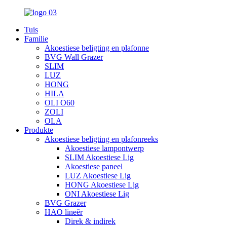
Tuis
Familie
Akoestiese beligting en plafonne
BVG Wall Grazer
SLIM
LUZ
HONG
HILA
OLI O60
ZOLI
OLA
Produkte
Akoestiese beligting en plafonreeks
Akoestiese lampontwerp
SLIM Akoestiese Lig
Akoestiese paneel
LUZ Akoestiese Lig
HONG Akoestiese Lig
ONI Akoestiese Lig
BVG Grazer
HAO lineêr
Direk & indirek