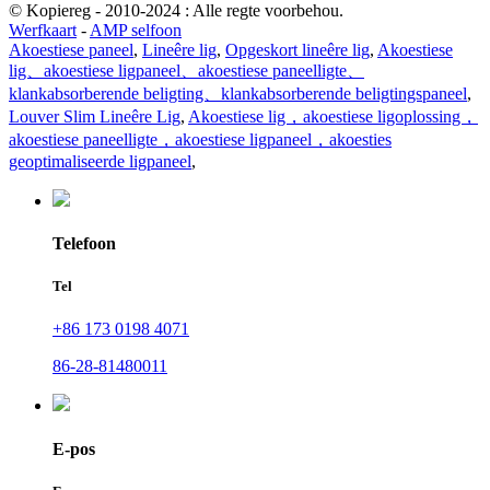
© Kopiereg - 2010-2024 : Alle regte voorbehou.
Werfkaart
-
AMP selfoon
Akoestiese paneel
,
Lineêre lig
,
Opgeskort lineêre lig
,
Akoestiese
lig、akoestiese ligpaneel、akoestiese paneelligte、
klankabsorberende beligting、klankabsorberende beligtingspaneel
,
Louver Slim Lineêre Lig
,
Akoestiese lig，akoestiese ligoplossing，
akoestiese paneelligte，akoestiese ligpaneel，akoesties
geoptimaliseerde ligpaneel
,
Telefoon
Tel
+86 173 0198 4071
86-28-81480011
E-pos