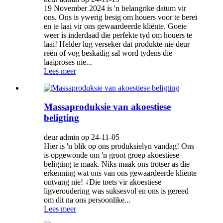
19 November 2024 is 'n belangrike datum vir
ons. Ons is ywerig besig om houers voor te berei
en te laai vir ons gewaardeerde kliënte. Goeie
weer is inderdaad die perfekte tyd om houers te
laai! Helder lug verseker dat produkte nie deur
reën of vog beskadig sal word tydens die
laaiproses nie...
Lees meer
Massaproduksie van akoestiese
beligting
deur admin op 24-11-05
Hier is 'n blik op ons produksielyn vandag! Ons
is opgewonde om 'n groot groep akoestiese
beligting te maak. Niks maak ons ​​trotser as die
erkenning wat ons van ons gewaardeerde kliënte
ontvang nie! ↓Die toets vir akoestiese
ligveroudering was suksesvol en ons is gereed
om dit na ons persoonlike...
Lees meer