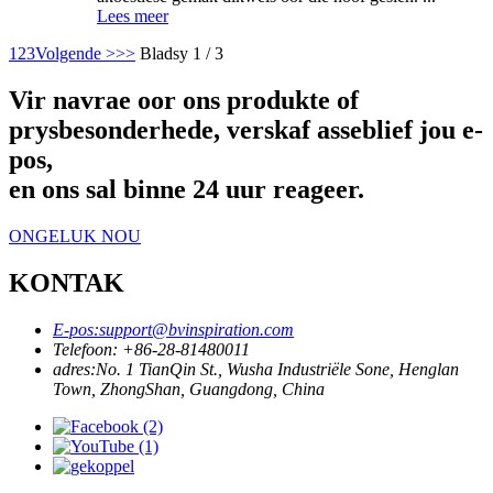
Lees meer
1
2
3
Volgende >
>>
Bladsy 1 / 3
Vir navrae oor ons produkte of
prysbesonderhede, verskaf asseblief jou e-
pos,
en ons sal binne 24 uur reageer.
ONGELUK NOU
KONTAK
E-pos:
support@bvinspiration.com
Telefoon: +
86-28-81480011
adres:
No. 1 TianQin St., Wusha Industriële Sone, Henglan
Town, ZhongShan, Guangdong, China