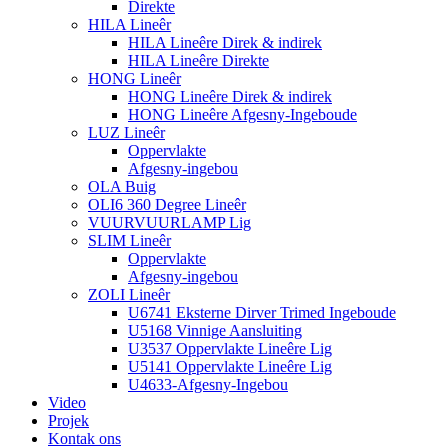
Direkte
HILA Lineêr
HILA Lineêre Direk & indirek
HILA Lineêre Direkte
HONG Lineêr
HONG Lineêre Direk & indirek
HONG Lineêre Afgesny-Ingeboude
LUZ Lineêr
Oppervlakte
Afgesny-ingebou
OLA Buig
OLI6 360 Degree Lineêr
VUURVUURLAMP Lig
SLIM Lineêr
Oppervlakte
Afgesny-ingebou
ZOLI Lineêr
U6741 Eksterne Dirver Trimed Ingeboude
U5168 Vinnige Aansluiting
U3537 Oppervlakte Lineêre Lig
U5141 Oppervlakte Lineêre Lig
U4633-Afgesny-Ingebou
Video
Projek
Kontak ons