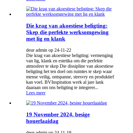
Die krag van akoestiese beligting:
Skep die perfekte werksomgewing
met lig en klank
deur admin op 24-11-22
Die krag van akoestiese beligting: vermenging
van lig, klank en estetika om die perfekte
atmosfeer te skep Die dissipline van akoestiese
beligting het ten doel om ruimtes te skep waar
mense veilig, ontspanne, stresvry en produktief
kan voel. BVInspiration werk al jare lank
daaraan om ons beligting te integreer...
Lees meer
19 November 2024, besige
houerlaaidag
deur admin op 24-11-19