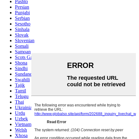
Pashto
Persian
Punjabi
Serbian
Sesotho
Sinhala
Slovak
Slovenian
Somali
Samoan
Scots Gaelic
Shona
Sindhi
Sundanese
Swahili
Tajik
Tamil
Telugu
Thai
Ukrainian
Urdu
Uzbek
Vietnamese
Welsh
Xhosa