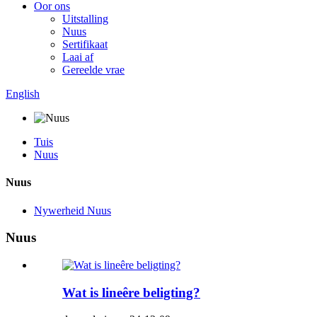
Oor ons
Uitstalling
Nuus
Sertifikaat
Laai af
Gereelde vrae
English
Tuis
Nuus
Nuus
Nywerheid Nuus
Nuus
Wat is lineêre beligting?