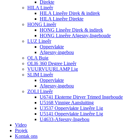
Direkte
HILA Lineêr
HILA Lineêre Direk & indirek
HILA Lineêre Direkte
HONG Lineêr
HONG Lineêre Direk & indirek
HONG Lineêre Afgesny-Ingeboude
LUZ Lineêr
Oppervlakte
Afgesny-ingebou
OLA Buig
OLI6 360 Degree Lineêr
VUURVUURLAMP Lig
SLIM Lineêr
Oppervlakte
Afgesny-ingebou
ZOLI Lineêr
U6741 Eksterne Dirver Trimed Ingeboude
U5168 Vinnige Aansluiting
U3537 Oppervlakte Lineêre Lig
U5141 Oppervlakte Lineêre Lig
U4633-Afgesny-Ingebou
Video
Projek
Kontak ons