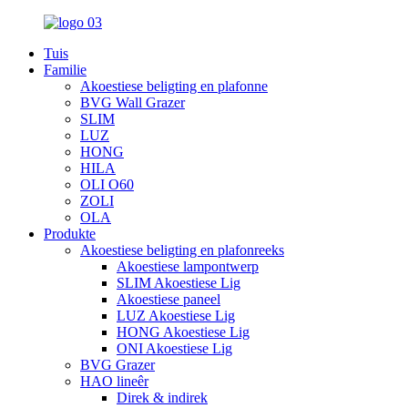
Tuis
Familie
Akoestiese beligting en plafonne
BVG Wall Grazer
SLIM
LUZ
HONG
HILA
OLI O60
ZOLI
OLA
Produkte
Akoestiese beligting en plafonreeks
Akoestiese lampontwerp
SLIM Akoestiese Lig
Akoestiese paneel
LUZ Akoestiese Lig
HONG Akoestiese Lig
ONI Akoestiese Lig
BVG Grazer
HAO lineêr
Direk & indirek