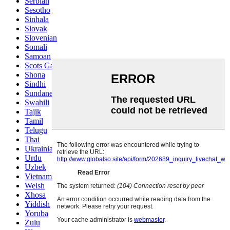
Serbian
Sesotho
Sinhala
Slovak
Slovenian
Somali
Samoan
Scots Gaelic
Shona
Sindhi
Sundanese
Swahili
Tajik
Tamil
Telugu
Thai
Ukrainian
Urdu
Uzbek
Vietnamese
Welsh
Xhosa
Yiddish
Yoruba
Zulu