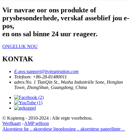
Vir navrae oor ons produkte of
prysbesonderhede, verskaf asseblief jou e-
pos,
en ons sal binne 24 uur reageer.
ONGELUK NOU
KONTAK
E-pos:
support@bvinspiration.com
Telefoon: +
86-28-81480011
adres:
No. 1 TianQin St., Wusha Industriële Sone, Henglan
Town, ZhongShan, Guangdong, China
© Kopiereg - 2010-2024 : Alle regte voorbehou.
Werfkaart
-
AMP selfoon
Akoestiese lig，akoestiese ligoplossing，akoestiese paneelligte，