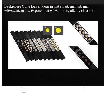
Beskikbare Cone louver kleur in mat swart, mat wit, mat
wit+swart, mat wit+goue, mat wit+chroom, nikkel, chroom.