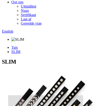
Oor ons
Uitstalling
Nuus
Sertifikaat
Laai af
Gereelde vrae
English
Tuis
SLIM
SLIM