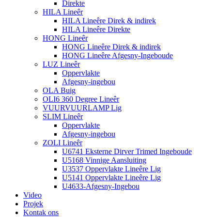
Direkte
HILA Lineêr
HILA Lineêre Direk & indirek
HILA Lineêre Direkte
HONG Lineêr
HONG Lineêre Direk & indirek
HONG Lineêre Afgesny-Ingeboude
LUZ Lineêr
Oppervlakte
Afgesny-ingebou
OLA Buig
OLI6 360 Degree Lineêr
VUURVUURLAMP Lig
SLIM Lineêr
Oppervlakte
Afgesny-ingebou
ZOLI Lineêr
U6741 Eksterne Dirver Trimed Ingeboude
U5168 Vinnige Aansluiting
U3537 Oppervlakte Lineêre Lig
U5141 Oppervlakte Lineêre Lig
U4633-Afgesny-Ingebou
Video
Projek
Kontak ons