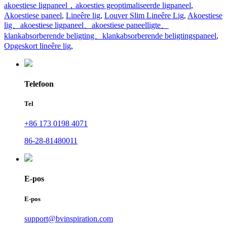
akoestiese ligpaneel，akoesties geoptimaliseerde ligpaneel
,
Akoestiese paneel
,
Lineêre lig
,
Louver Slim Lineêre Lig
,
Akoestiese
lig、akoestiese ligpaneel、akoestiese paneelligte、
klankabsorberende beligting、klankabsorberende beligtingspaneel
,
Opgeskort lineêre lig
,
Telefoon
Tel
+86 173 0198 4071
86-28-81480011
E-pos
E-pos
support@bvinspiration.com