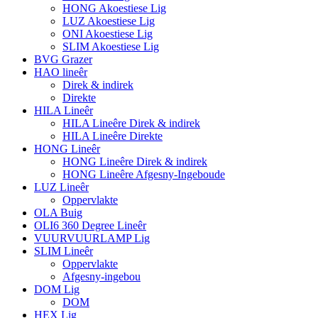
HONG Akoestiese Lig
LUZ Akoestiese Lig
ONI Akoestiese Lig
SLIM Akoestiese Lig
BVG Grazer
HAO lineêr
Direk & indirek
Direkte
HILA Lineêr
HILA Lineêre Direk & indirek
HILA Lineêre Direkte
HONG Lineêr
HONG Lineêre Direk & indirek
HONG Lineêre Afgesny-Ingeboude
LUZ Lineêr
Oppervlakte
OLA Buig
OLI6 360 Degree Lineêr
VUURVUURLAMP Lig
SLIM Lineêr
Oppervlakte
Afgesny-ingebou
DOM Lig
DOM
HEX Lig