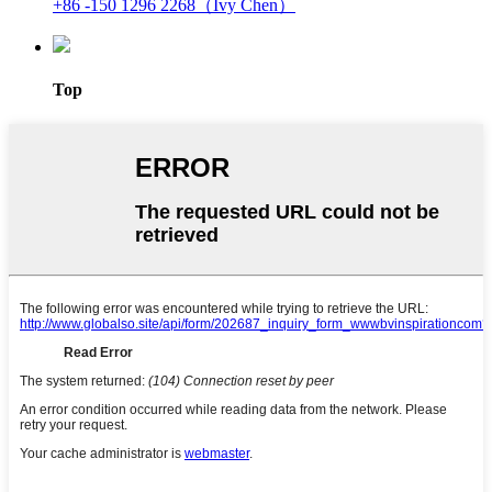
+86 -150 1296 2268（Ivy Chen）
Top