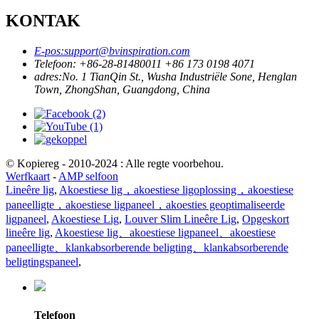
KONTAK
E-pos:
support@bvinspiration.com
Telefoon: +
86-28-81480011 +86 173 0198 4071
adres:
No. 1 TianQin St., Wusha Industriële Sone, Henglan
Town, ZhongShan, Guangdong, China
© Kopiereg - 2010-2024 : Alle regte voorbehou.
Werfkaart
-
AMP selfoon
Lineêre lig
,
Akoestiese lig，akoestiese ligoplossing，akoestiese
paneelligte，akoestiese ligpaneel，akoesties geoptimaliseerde
ligpaneel
,
Akoestiese Lig
,
Louver Slim Lineêre Lig
,
Opgeskort
lineêre lig
,
Akoestiese lig、akoestiese ligpaneel、akoestiese
paneelligte、klankabsorberende beligting、klankabsorberende
beligtingspaneel
,
Telefoon