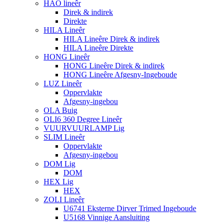
HAO lineêr
Direk & indirek
Direkte
HILA Lineêr
HILA Lineêre Direk & indirek
HILA Lineêre Direkte
HONG Lineêr
HONG Lineêre Direk & indirek
HONG Lineêre Afgesny-Ingeboude
LUZ Lineêr
Oppervlakte
Afgesny-ingebou
OLA Buig
OLI6 360 Degree Lineêr
VUURVUURLAMP Lig
SLIM Lineêr
Oppervlakte
Afgesny-ingebou
DOM Lig
DOM
HEX Lig
HEX
ZOLI Lineêr
U6741 Eksterne Dirver Trimed Ingeboude
U5168 Vinnige Aansluiting