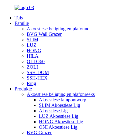
Tuis
Familie
Akoestiese beligting en plafonne
BVG Wall Grazer
SLIM
LUZ
HONG
HILA
OLI O60
ZOLI
SSH-DOM
SSH-HEX
Ring
Produkte
Akoestiese beligting en plafonreeks
Akoestiese lampontwerp
SLIM Akoestiese Lig
Akoestiese Lig
LUZ Akoestiese Lig
HONG Akoestiese Lig
ONI Akoestiese Lig
BVG Grazer