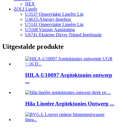
HEX
ZOLI Lineêr
U3537 Oppervlakte Lineêre Lig
U4633-Afgesny-Ingebou
U5141 Oppervlakte Lineêre Lig
U5168 Vinnige Aansluiting
U6741 Eksterne Dirver Trimed Ingeboude
Uitgestalde produkte
HILA-U10097 Argitektonies ontwerp
...
Hila Lineêre Argitektonies Ontwerp ...