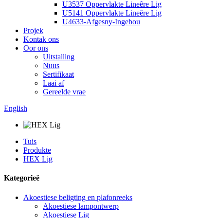
U3537 Oppervlakte Lineêre Lig
U5141 Oppervlakte Lineêre Lig
U4633-Afgesny-Ingebou
Projek
Kontak ons
Oor ons
Uitstalling
Nuus
Sertifikaat
Laai af
Gereelde vrae
English
Tuis
Produkte
HEX Lig
Kategorieë
Akoestiese beligting en plafonreeks
Akoestiese lampontwerp
Akoestiese Lig